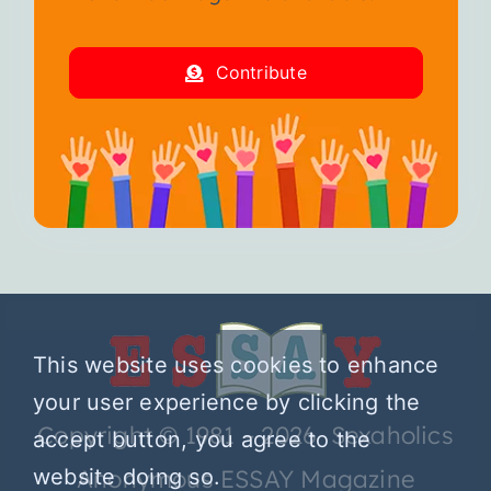
Contribute
This website uses cookies to enhance
your user experience by clicking the
Copyright © 1981 – 2026 Sexaholics
accept button, you agree to the
website doing so.
Anonymous ESSAY Magazine