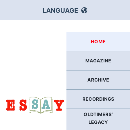
Skip
LANGUAGE
to
content
HEBREW
HOME
RUSSIAN
MAGAZINE
ARABIC
ARCHIVE
PERSIAN
POLISH
RECORDINGS
OLDTIMERS’
ITALIAN
LEGACY