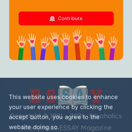
Contribute
This website uses cookies to enhance
your user experience by clicking the
Copyright © 1981 – 2026 Sexaholics
accept button, you agree to the
website doing so.
Anonymous ESSAY Magazine