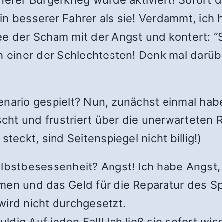
 ein besserer Fahrer als sie! Verdammt, ich
e der Scham mit der Angst und kontert: “Si
ch einer der Schlechtesten! Denk mal darüb
enario gespielt? Nun, zunächst einmal habe
ht und frustriert über die unerwarteten Re
teckt, sind Seitenspiegel nicht billig!)
lbstbesessenheit? Angst! Ich habe Angst, d
men und das Geld für die Reparatur des S
wird nicht durchgesetzt.
dig Auf jeden Fall! Ich ließ sie sofort wis