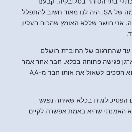
כתלי בתי הסוהר בסלובקיה. קבענו
פגישה עם הבישוף שהיה ראש כמרי בתי הסוהר בארצנו והוא גילה פתיחות לתכנית ההחלמה של SA. היה לנו מאוד חשוב להתפלל
ה. אני חושב שללא האומץ שהכוח העליון
.
 עד שהתרגום של החוברת הושלם
ארגן פגישה פתוחה בכלא. חבר אחר אמר
שהוא הכיר בחור מ-AA שמגיע בקביעות לכלא כדי לספר לאסירים על התוכנית של AA. הוא הסכים לשאול את אותו חבר מ-AA
 AA הציע לנו ליצור קשר ישיר עם הפסיכולוגית בכלא שאיתה נפגש
 לא האמנתי שהיא באמת אפשרה לקיים