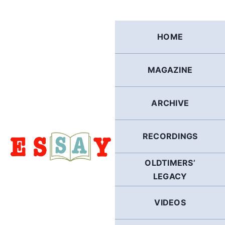
Skip
to
content
HOME
MAGAZINE
ARCHIVE
RECORDINGS
OLDTIMERS’
LEGACY
VIDEOS