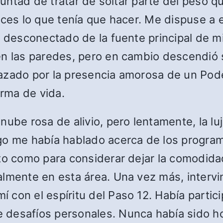
oluntad de tratar de soltar parte del peso
nces lo que tenía que hacer. Me dispuse a e
 desconectado de la fuente principal de mi 
 en las paredes, pero en cambio descendió
azado por la presencia amorosa de un Pode
orma de vida.
ube rosa de alivio, pero lentamente, la luju
igo me había hablado acerca de los progra
to como para considerar dejar la comodidad 
lmente en esta área. Una vez más, intervi
 con el espíritu del Paso 12. Había parti
 desafíos personales. Nunca había sido h