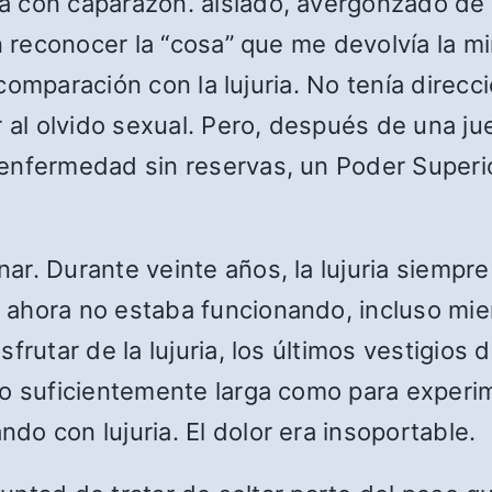
 con caparazón. aislado, avergonzado de m
n reconocer la “cosa” que me devolvía la m
n comparación con la lujuria. No tenía direc
r al olvido sexual. Pero, después de una j
enfermedad sin reservas, un Poder Superio
ar. Durante veinte años, la lujuria siemp
ahora no estaba funcionando, incluso mien
frutar de la lujuria, los últimos vestigios 
o suficientemente larga como para experime
o con lujuria. El dolor era insoportable.