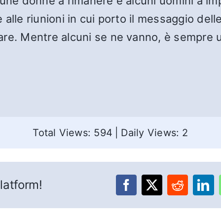
cune donne a rimanere e alcuni uomini a im
 alle riunioni in cui porto il messaggio de
re. Mentre alcuni se ne vanno, è sempre u
Total Views: 594
|
Daily Views: 2
latform!