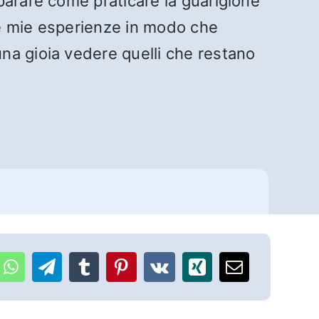
parare come praticare la guarigione
lle mie esperienze in modo che
na gioia vedere quelli che restano