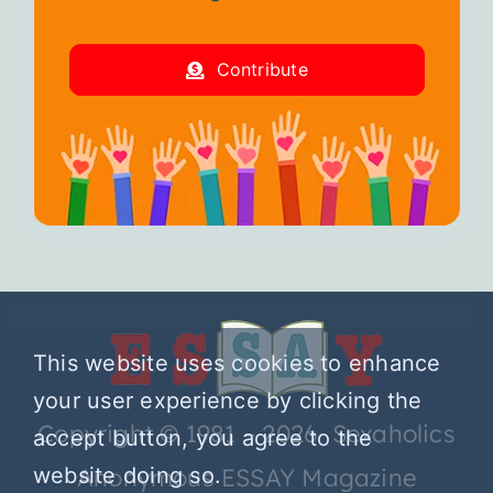
Contribute
This website uses cookies to enhance
your user experience by clicking the
Copyright © 1981 – 2026 Sexaholics
accept button, you agree to the
website doing so.
Anonymous ESSAY Magazine