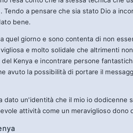
ono resa conto che la stessa tecnica che u
o. Tendo a pensare che sia stato Dio a inco
ndato bene.
da quel giorno e sono contenta di non esser
vigliosa e molto solidale che altrimenti non
ti del Kenya e incontrare persone fantastic
 avuto la possibilità di portare il messagg
a dato un'identità che il mio io dodicenne
evole attività come un meraviglioso dono d
enya