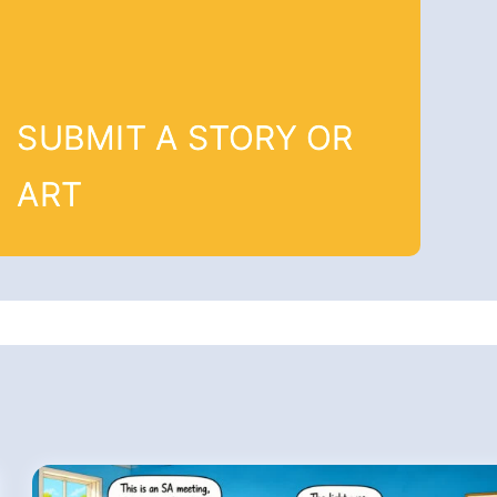
SUBMIT A STORY OR
ART