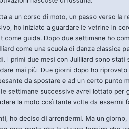
otivazioni nascoste di lussuria.
itta a un corso di moto, un passo verso la r
ivo, ho iniziato a guardare le vetrine in c
get come guida. Dopo due settimane ho co
liard come una scuola di danza classica pe
i. I primi due mesi con Juilliard sono stati
idare mai più. Due giorni dopo ho riprovato
 pesante da spostare e ad un certo punto m
le settimane successive avrei lottato per 
dere la moto così tante volte da essermi fat
enti, ho deciso di arrendermi. Ma un giorn