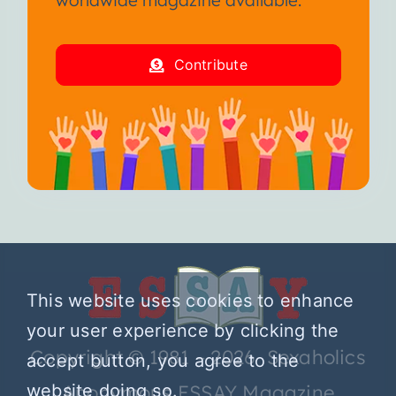
worldwide magazine available.
Contribute
This website uses cookies to enhance
your user experience by clicking the
Copyright © 1981 – 2026 Sexaholics
accept button, you agree to the
website doing so.
Anonymous ESSAY Magazine