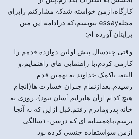
کارگاه،ازمن خواسته شدکه مشارکتم رابرای
مجلهessay بنویسم،که درادامه این متن
برایتان آورده ام:
وقتی چندسال پیش اولین دوازده قدمم را
کارمی کردم،با راهنمایی های راهنمایم،و
البته، باکمک خداوند به نهمین قدم
رسیدم.بعدازتمام جبران خسارت ها(انجام
هیچ کدام ازآن هابرایم آسان نبود)، روزی به
خانه پدرومادرم رفتم.قبل ازاین که به آنجا
برسم،باهمسایه ای که درسن۱۰سالگی
ازمن سواستفاده جنسی کرده بود