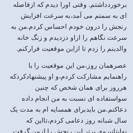
برخوردداشتم. وقتی اورا دیدم که ازفاصله
ای به سمتم می آمد،به سرعت افزایش
رنجش را درون خودم احساس کردم.من به
سرعت نگاهم را ازاو دزدیدم و زنگ خانه
والدینم را زدم تا ازاین موقعیت فرارکنم.
عصرهمان روز،من این موقعیت را با
راهنمایم مشارکت کردم،و او پیشنهادکردکه
هرروز برای همان شخص که چنین
سواستفاده ای نسبت به من انجام داده
دعاکنم.من بایدبرای همسایه ام به مدت یک
سال شبانه روز دعامی کردم،تااین که
نهایتانیروی برتر این رنجش را ازمن گرفت.