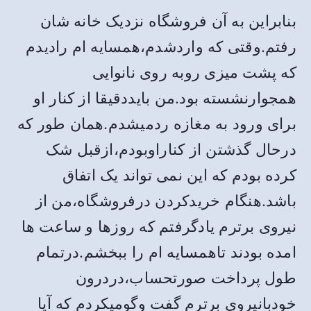
بنابراین به آن فروشگاه نزدیک خانه شان
رفتم.وقتی که واردشدم،همسایه ام رادیدم
که پشت میزی روبه روی نانوایی
همجوارنشسته بود.من بایددقیقا از کنار او
برای ورود به مغازه ردمیشدم.همان طور که
درحال گذشتن از کناراوبودم،ازقبل شک
کرده بودم که این نمی تواند یک اتفاق
باشد.هنگام خریدکردن درفروشگاه،من از
نیروی برترم یادگرفتم که روزها و ساعت ها
امده بودند تاهمسایه ام را ببخشم.درتمام
طول پرداخت صورتحساب،دردرون
خودبانیروی برترم گفت وگومیکردم که آیا