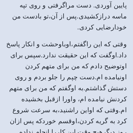
پایین آوردی. دست مراگرفتی و روی تپه
ماسه درازکشیدی.پس از آن،تو بادست من
خودارضایی کردی.
وقتی که این راگفتم،اوباوحشت و انکار پاسخ
داد.اوگفت که این حقیقت ندارد.سپس برای
اوتوضیح دادم که من برای متهم کردن
اونیامده ام.دست چپم را جلو بردم و روی
دستش گذاشتم.به اوگفتم که من برای متهم
کردنش نیامده ام، واورا ازقبل بخشیده
ام.وقتی که اواین راشنید،به سرعت شروع
کرد به گریه کردن،اوقسم خوردکه پس ازان
روز دیگرهیچ وقت این کاررا انجام نداده