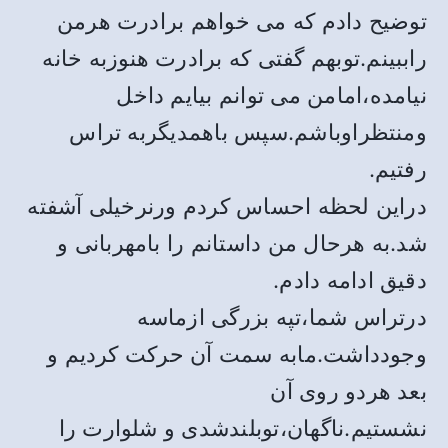
توضیح دادم که می خواهم برادرت هرمن
راببینم.توبهم گفتی که برادرت هنوزبه خانه
نیامده،امامن می توانم بیایم داخل
ومنتظراوباشم.سپس باهمدیگربه تراس
رفتیم.
دراین لحظه احساس کردم ورنرخیلی آشفته
شد.به هرحال من داستانم را بامهربانی و
دقیق ادامه دادم.
درتراس شما،تپه بزرگی ازماسه
وجودداشت‌.مابه سمت آن حرکت کردیم و
بعد هردو روی آن
نشستیم.ناگهان،توبلندشدی و شلوارت را