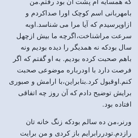
که همسایه ام پشت آن بود رفتم.من
بامهربانی اسم کوچک اورا صداکردم و
ازاوپرسیدم که آیا مرا می شناسد.اوبه
سرعت مراشناخت،اگرچه ما بیش ازچهل
سال بودکه نه همدیگر را دیده بودیم ونه
باهم صحبت کرده بودیم. به او گفتم که اگر
فرصت دارد با اودرباره موضوعی صحبت
کنم.اوقبول کرد.بنابراین،با ارامش و صبوری
برایش توضیح دادم که آن روز چه اتفاقی
افتاده بود.
ورنر،من ده سالم بودکه زنگ خانه تان
رازدم.تودررابرایم باز کردی و من برایت