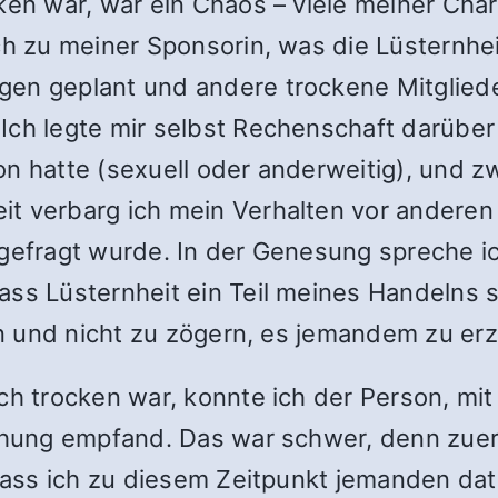
ken war, war ein Chaos – viele meiner Cha
ch zu meiner Sponsorin, was die Lüsternhe
gen geplant und andere trockene Mitglied
ch legte mir selbst Rechenschaft darüber 
n hatte (sexuell oder anderweitig), und zwa
t verbarg ich mein Verhalten vor anderen u
 gefragt wurde. In der Genesung spreche ic
ss Lüsternheit ein Teil meines Handelns s
ein und nicht zu zögern, es jemandem zu er
ich trocken war, konnte ich der Person, mi
iehung empfand. Das war schwer, denn zue
 dass ich zu diesem Zeitpunkt jemanden dat