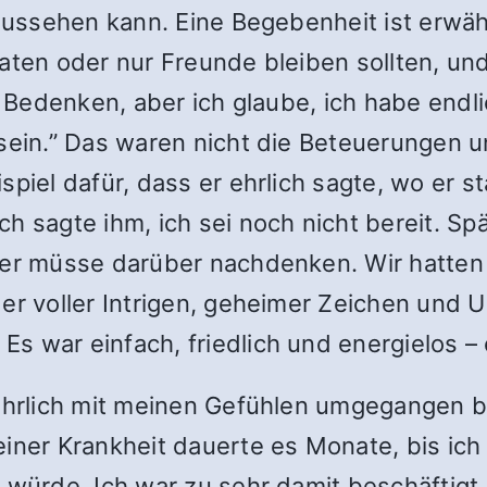
s aussehen kann. Eine Begebenheit ist erwä
aten oder nur Freunde bleiben sollten, und
le Bedenken, aber ich glaube, ich habe endl
 sein.” Das waren nicht die Beteuerungen u
piel dafür, dass er ehrlich sagte, wo er st
h sagte ihm, ich sei noch nicht bereit. Spä
 er müsse darüber nachdenken. Wir hatten
er voller Intrigen, geheimer Zeichen und Un
s war einfach, friedlich und energielos –
ehrlich mit meinen Gefühlen umgegangen bin
einer Krankheit dauerte es Monate, bis ic
 würde. Ich war zu sehr damit beschäftigt,