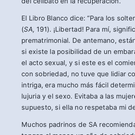
del celibato en la recuperación.
El Libro Blanco dice: “Para los solte
(
SA,
191). ¡Libertad! Para mí, signi
prematrimonial. De antemano, están 
si existe la posibilidad de un emba
el acto sexual, y si este es el com
con sobriedad, no tuve que lidiar c
intriga, era mucho más fácil determi
lujuria y el sexo. Evitaba a las mu
supuesto, si ella no respetaba mi d
Muchos padrinos de SA recomiendan