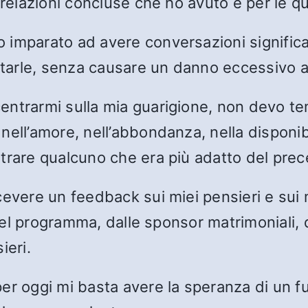
 relazioni concluse che ho avuto e per le q
imparato ad avere conversazioni significat
ttarle, senza causare un danno eccessivo al
ntrarmi sulla mia guarigione, non devo tem
ell’amore, nell’abbondanza, nella disponibil
trare qualcuno che era più adatto del pre
evere un feedback sui miei pensieri e sui m
 del programma, dalle sponsor matrimoniali, 
ieri.
r oggi mi basta avere la speranza di un fut