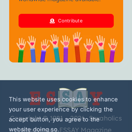
Contribute
This website uses cookies to enhance
your user experience by clicking the
Copyright © 1981 – 2026 Sexaholics
accept button, you agree to the
website doing so.
Anonymous ESSAY Magazine