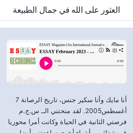
العثور على الله في جمال الطبيعة
أنا مايك وأنا سكير جنس، تاريخ الرصانة 7
أغسطس2005. لقد منحتني الــ س.ج.م
فرصتي الثانية في الحياة وكانت أمرا محوريا
في شفائي، وأشياء أخرى ساعدتني أيضا.