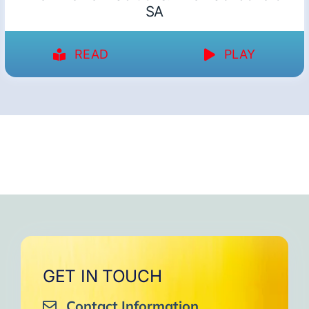
SA
READ
PLAY
GET IN TOUCH
Contact Information