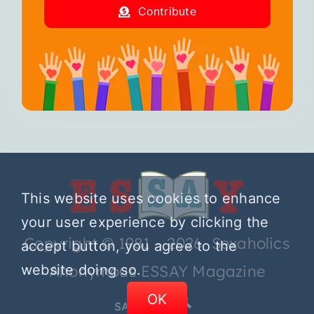
Contribute
This website uses cookies to enhance
your user experience by clicking the
Copyright © 1981 – 2026 Sexaholics
accept button, you agree to the
website doing so.
Anonymous ESSAY Magazine
OK
SA.ORG