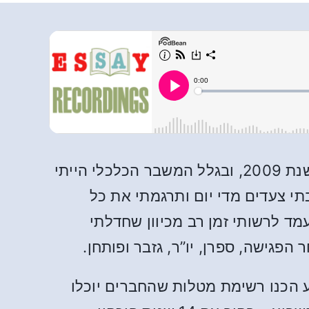
בימי הראשונים ב-אס.איי הייתי רווק, מובטל, ללא רכב, תפרן ועם המון זמן פנוי. זה היה בשנת 2009, ובגלל המשבר הכלכלי הייתי
י צעדים מדי יום ותרגמתי את כל
 לרשותי זמן רב מכיוון שחדלתי
הפגישה, ספרן, יו”ר, גזבר ופותחן.
ע הכנו רשימת מטלות שהחברים יוכלו