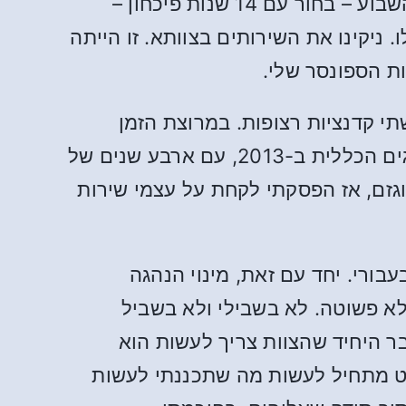
להירשם אליהן. כשהסתכלתי ברשימה שהתמלאה באופן חלקי, שמתי לב שדובר של סוף השבוע – בחור עם 14 שנות פיכחון –
ניקינו את השירותים בצוותא. זו הייתה
ת הספונסר שלי.
תי קדנציות רצופות. במרוצת הזמן
מוניתי למזכיר האסיפה האזורית. עד מהרה הייתי גם נציג חלופי והשתתפתי באסיפת הנציגים הכללית ב-2013, עם ארבע שנים של
גזם, אז הפסקתי לקחת על עצמי שירות
ורי. יחד עם זאת, מינוי הנהגה
לא פשוטה. לא בשבילי ולא בשביל
בר היחיד שהצוות צריך לעשות הוא
שוט מתחיל לעשות מה שתכננתי לעשות