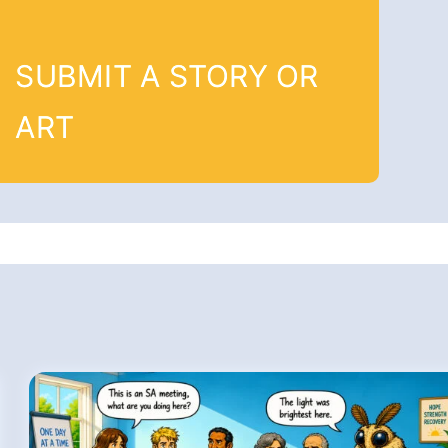
SUBMIT A STORY OR
ART