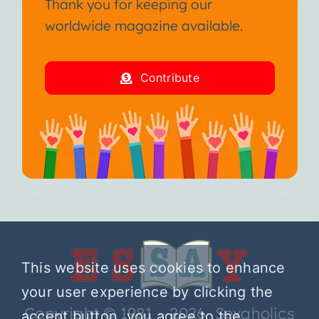
Thank you for keeping our
worldwide magazine available.
Contribute
This website uses cookies to enhance
your user experience by clicking the
Copyright © 1981 – 2026 Sexaholics
accept button, you agree to the