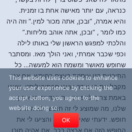
כנראה, עם יותר מאישה אחת בו זמנית.
והיא אמרה, “ובכן, אתה מכור למין.” וזה היה
כמו לומר , “ובכן, אתה אוהב מליחות.”
והלכתי למפגש הראשון שלי באותו לילה
וכפי שכבר אמרתי, ואני הולך מאז. ומסתבר
שחופש מאושר ומשמח הוא למעשה… כל
התוכנית הזו עוסקת בעצם בחופש. אם אני
This website uses cookies to enhance
מקבל את העובדה שאני סקסוהוליסט, שאני
your user experience by clicking the
באמת צריך להפנים את הגדרת הפיכחון
accept button, you agree to the
website doing so.
שלנו, מה שמוצע לי זה חופש. לא היה לי
חופש. ידעתי שאין לי חופש והציעו לי את
OK
החופש הזה אם ארצה בכך, אם אהיה מוכן