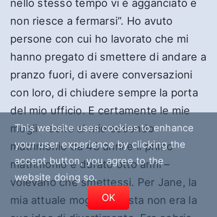
nello stesso tempo vi è agganciato e
non riesce a fermarsi”. Ho avuto
persone con cui ho lavorato che mi
hanno pregato di smettere di andare a
pranzo fuori, di avere conversazioni
con loro, di chiudere sempre la porta
del mio ufficio. E certamente le mie
mogli – sono al mio secondo
This website uses cookies to enhance
your user experience by clicking the
matrimonio da 43 anni e il primo
accept button, you agree to the
matrimonio è durato otto anni –
website doing so.
volevano che smettessi. Per Jane, la
OK
mia attuale moglie, questa non era la