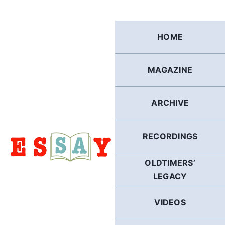
Skip
to
content
HOME
MAGAZINE
ARCHIVE
RECORDINGS
OLDTIMERS’
LEGACY
VIDEOS