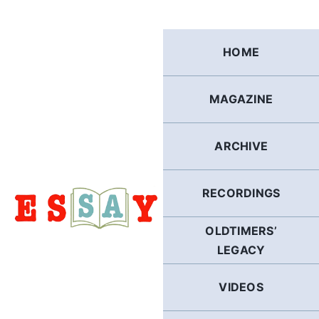
Skip
to
content
HOME
MAGAZINE
ARCHIVE
RECORDINGS
OLDTIMERS’
LEGACY
VIDEOS