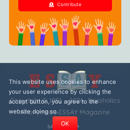
Contribute
This website uses cookies to enhance
your user experience by clicking the
Copyright © 1981 – 2026 Sexaholics
accept button, you agree to the
website doing so.
Anonymous ESSAY Magazine
OK
SA.ORG