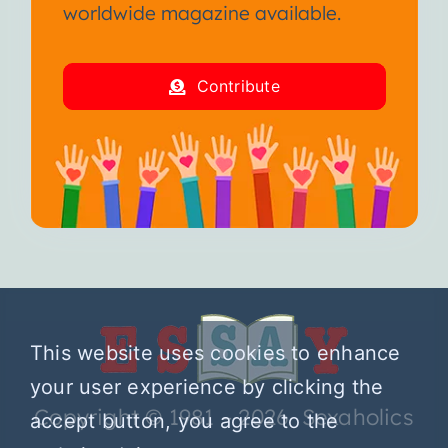
worldwide magazine available.
Contribute
This website uses cookies to enhance
your user experience by clicking the
Copyright © 1981 – 2026 Sexaholics
accept button, you agree to the