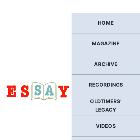
Skip
to
content
HOME
MAGAZINE
ARCHIVE
RECORDINGS
OLDTIMERS’
LEGACY
VIDEOS