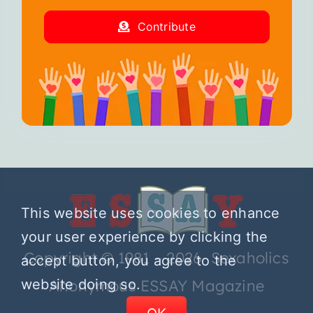
Contribute
This website uses cookies to enhance
your user experience by clicking the
Copyright © 1981 – 2026 Sexaholics
accept button, you agree to the
Anonymous ESSAY Magazine
website doing so.