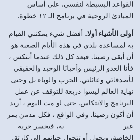
القواعد البسيطة لنفسي، على أساس
المبادئ الروحية في برنامج الـ ١٢ خطوة.
أولى الأشياء أولا.
أفضل شيء يمكنني القيام
به لمساعدة بلدي في هذه الأيام الصعبة هو
أن أبقى رصينا. فبعد كل ذلك عندما أنتكس ،
فأنا العدو الرئيس وأحيانًا الوحيد والحقيقي
لأصدقائي وعائلتي. الحرب والوباء بل وحتى
نهاية العالم ليسوا ذريعة للتوقف عن عمل
البرنامج والانتكاس. حتى لو مت اليوم ، أريد
أن أكون رصينا. وفي الواقع ، فكل مدمن يمر
عبر
بيرل هاربور الخاص
به، فيخسر حربه
الخاصة، ويحول أو تتحول حياتهم إلى كارثة.