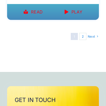
READ
PLAY
1
2
Next
GET IN TOUCH