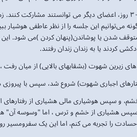
پس از مشارکت اعضا باهوشیاری بیشتر از ۳۰ روز، اعضای دیگر می توانس
ه می‌توانیم این جلسه را از نظر عاطفی هوشیار ببی
ه متوقف شدن یا پوشاندن(پنهان کردن )می شود. ای
شی کردند یا به زندان زندان رفتند.
ای زیرین شهوت (بشقابهای بالایی) از میان رفت ،ت
رفتارهای اجباری شهوت) شروع شد، سپس با پیروزی
شم، و سپس هوشیاری مالی هشیاری از رفتارهای اجب
 سپس هشیاری از خشم و ترس ، اما "وسوسه آن" ه
ادت را تجربه می کنم، اما این یک سفرومسیر ر