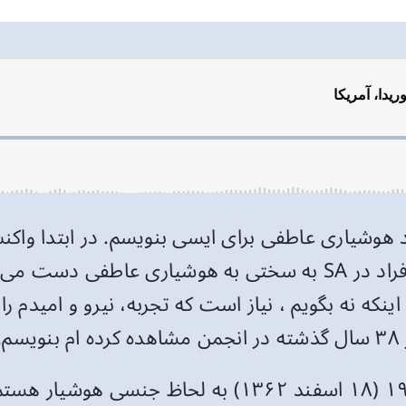
رد هوشیاری عاطفی برای ایسی بنویسم. در ابتدا واک
زیرا از اعماق وجودم حس می کردم که اکثر افراد در SA به سختی ب
که نه بگویم ، نیاز است که تجربه، نیرو و امیدم را 
.
من هاروی ای هستم و از تاریخ ۸ مارس ۱۹۸۴ (۱۸ اسفند 