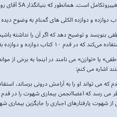
ور که بنیانگذار SA آقای روی کی می گوید "براساس تجربه ما".
 بنویسد و توضیح دهد که اگر آن را نداشته باشید چ
 دوازده و دوازده به آن اشاره شده است.
ی» یا «توازن» می نامند در اینجا به برخی از موانعی
د اشاره می کنم:
دم که می تواند او را به آرامش درونی برساند، استفاد
نظر می رسد که اعضاانجمن بیماری شهوت را در قدم ی
 از شهوت یارفتارهای اجباری را جایگزین بیماری ش