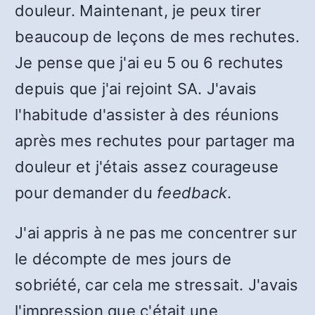
douleur. Maintenant, je peux tirer
beaucoup de leçons de mes rechutes.
Je pense que j'ai eu 5 ou 6 rechutes
depuis que j'ai rejoint SA. J'avais
l'habitude d'assister à des réunions
après mes rechutes pour partager ma
douleur et j'étais assez courageuse
pour demander du
feedback
.
J'ai appris à ne pas me concentrer sur
le décompte de mes jours de
sobriété, car cela me stressait. J'avais
l'impression que c'était une