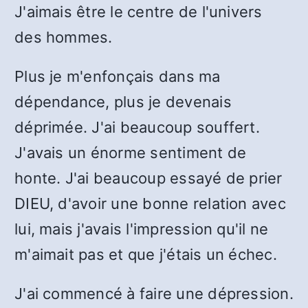
J'aimais être le centre de l'univers
des hommes.
Plus je m'enfonçais dans ma
dépendance, plus je devenais
déprimée. J'ai beaucoup souffert.
J'avais un énorme sentiment de
honte. J'ai beaucoup essayé de prier
DIEU, d'avoir une bonne relation avec
lui, mais j'avais l'impression qu'il ne
m'aimait pas et que j'étais un échec.
J'ai commencé à faire une dépression.