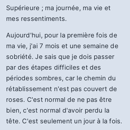
Supérieure ; ma journée, ma vie et
mes ressentiments.
Aujourd'hui, pour la première fois de
ma vie, j'ai 7 mois et une semaine de
sobriété.
Je sais que je dois passer
par des étapes difficiles et des
périodes sombres, car le chemin du
rétablissement n'est pas couvert de
roses. C'est normal de ne pas être
bien, c'est normal d'avoir perdu la
tête. C'est seulement un jour à la fois.