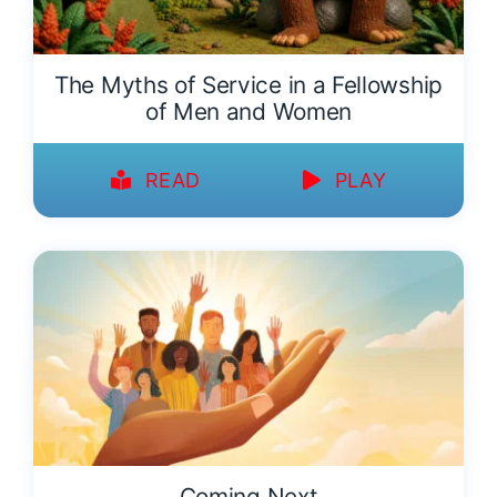
The Myths of Service in a Fellowship
of Men and Women
READ
PLAY
Coming Next