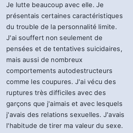
Je lutte beaucoup avec elle. Je
présentais certaines caractéristiques
du trouble de la personnalité limite.
J'ai souffert non seulement de
pensées et de tentatives suicidaires,
mais aussi de nombreux
comportements autodestructeurs
comme les coupures. J'ai vécu des
ruptures très difficiles avec des
garçons que j'aimais et avec lesquels
j'avais des relations sexuelles. J'avais
l'habitude de tirer ma valeur du sexe.