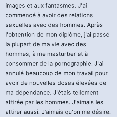
images et aux fantasmes. J'ai
commencé à avoir des relations
sexuelles avec des hommes. Après
l'obtention de mon diplôme, j'ai passé
la plupart de ma vie avec des
hommes, à me masturber et à
consommer de la pornographie. J'ai
annulé beaucoup de mon travail pour
avoir de nouvelles doses élevées de
ma dépendance. J'étais tellement
attirée par les hommes. J'aimais les
attirer aussi. J'aimais qu'on me désire.