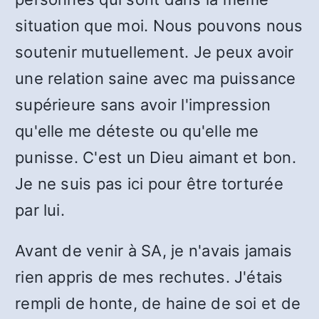
situation que moi. Nous pouvons nous
soutenir mutuellement. Je peux avoir
une relation saine avec ma puissance
supérieure sans avoir l'impression
qu'elle me déteste ou qu'elle me
punisse. C'est un Dieu aimant et bon.
Je ne suis pas ici pour être torturée
par lui.
Avant de venir à SA, je n'avais jamais
rien appris de mes rechutes. J'étais
rempli de honte, de haine de soi et de