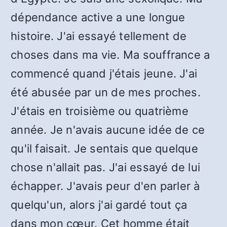
dépendance active a une longue
histoire. J'ai essayé tellement de
choses dans ma vie. Ma souffrance a
commencé quand j'étais jeune. J'ai
été abusée par un de mes proches.
J'étais en troisième ou quatrième
année. Je n'avais aucune idée de ce
qu'il faisait. Je sentais que quelque
chose n'allait pas. J'ai essayé de lui
échapper. J'avais peur d'en parler à
quelqu'un, alors j'ai gardé tout ça
dans mon cœur. Cet homme était