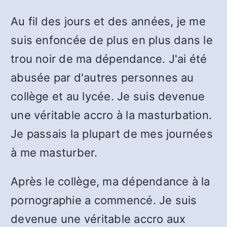
Au fil des jours et des années, je me
suis enfoncée de plus en plus dans le
trou noir de ma dépendance. J'ai été
abusée par d'autres personnes au
collège et au lycée. Je suis devenue
une véritable accro à la masturbation.
Je passais la plupart de mes journées
à me masturber.
Après le collège, ma dépendance à la
pornographie a commencé. Je suis
devenue une véritable accro aux