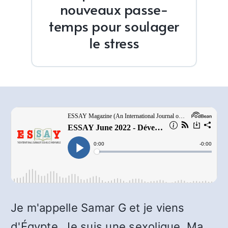
nouveaux passe-
temps pour soulager
le stress
Je m'appelle Samar G et je viens
d'Égypte. Je suis une sexolique. Ma