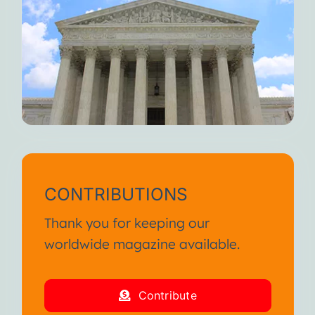
CONTRIBUTIONS
Thank you for keeping our
worldwide magazine available.
Contribute