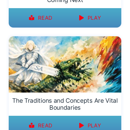
READ
PLAY
The Traditions and Concepts Are Vital
Boundaries
READ
PLAY