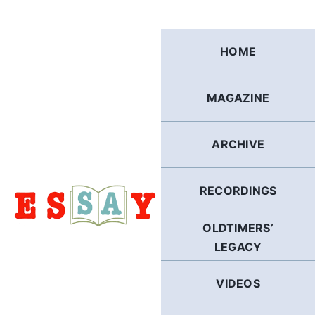
Skip
to
content
HOME
MAGAZINE
ARCHIVE
RECORDINGS
OLDTIMERS’
LEGACY
VIDEOS