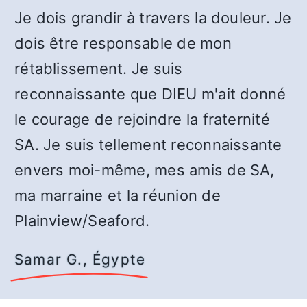
Je dois grandir à travers la douleur. Je
dois être responsable de mon
rétablissement. Je suis
reconnaissante que DIEU m'ait donné
le courage de rejoindre la fraternité
SA. Je suis tellement reconnaissante
envers moi-même, mes amis de SA,
ma marraine et la réunion de
Plainview/Seaford.
Samar G., Égypte