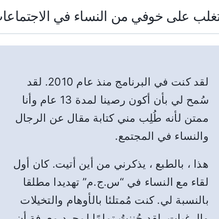
تغلب على خوفي من النساء في الاجتماعا
لقد كنت في البرنامج منذ عام 2010. لقد
سُمح لي بأن أكون رصينا لمدة 13 عام وأنا
ممتن لأنه طُلِب مني كتابة مقال عن الرجال
والنساء في المجتمع
.
هذا ، بالطبع ، يذكرني من أين أتيت. كان أول
لقاء مع النساء في “س.ج.م” تهديدا مطلقا
بالنسبة لي. كنت مُمتلئا بالأوهام والتخيلات
والرغبات.
لقد جُننتُ تمامًا لمجرد معرفة أن