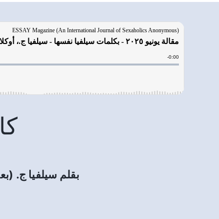
كا
بقلم سيلفيا ج. (ب