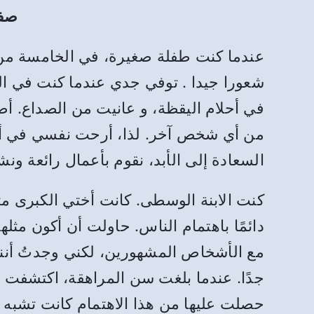
صفحات 120-123 بع
عندما كنت طفلة صغيرة، في الخامسة من
شعورا جيدا . توفي جدي عندما كنت في ال
في أحلام اليقظة، و عانيت من الصداع. 
من أي شخص آخر. لذا، أرحت نفسي في أوه
السعادة إلى الأبد، نقوم بأعمال رائعة ونش
كنت الابنة الوسطى. كانت أختي الكبرى م
دائمًا باهتمام الناس. حاولت أن أكون مثل
مع الأشخاص المشهورين، لكني وجدتُ أنني 
جدًا. عندما بلغت سن المراهقة، اكتشفت أن
حصلت عليها من هذا الاهتمام كانت تشبه ت