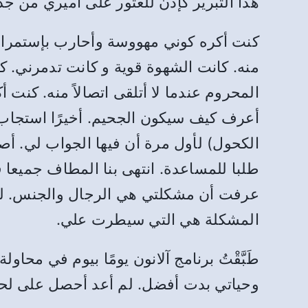
هذا التبرير كإذن للعثور على أميري من 
كنت أكره كوني مهووسة وأحارب بإستمرار 
منه. كانت الشهوة قوية و كانت تدمرني. كره
المحروم عندما لا أتلقى اتصالاً منه. كن
أعرف كيف سيكون الجحيم. أخيرًا استجاب 
الكحول) لأول مرة أن فيها الجواب لي. أصب
طلبا للمساعدة. انتهى بنا المطاف جميعا 
عرفت أن مشكلتي هي الرجال والجنس. لق
المشكلة هي التي سيطرت علي.
طَبَّقْتُ برنامج آلانون يومًا بيوم في م
وحياتي بدت أفضل. لم أعد أحصل على لحظ