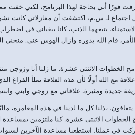
فورًا أني بحاجة لهذا البرنامج، لكني خفت مما
 اجتماع لـ س.م، اكتشفت أن مغازلاتي كانت نشوة
لاستمناء، يتبعهما الذنب، كانا يبقياني في اضطر
مر، قام الله بدوره وأزال الهوس عني. منحني الر
الخطوات الاثنتي عشرة. ما زلنا أنا وزوجي متزوج
اقة مع الله أولًا لأن هذه العلاقة تملأ الفراغ الذ
ة جديدة ومثيرة. علاقاتي مع زوجي وابني وابنتي د
افون. بذلنا كل ما لدينا في هذه المغامرة، ماليًا
امج الخطوات الاثنتي عشرة. كنا ملتزمين بمساعدة 
شاركت في عملنا. استطعنا مساعدة الآخرين لسنوات