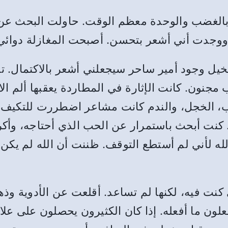
بالغضب والوحدة معظم الوقت. حاولت البحث عن 
ووجدت أني أشعر بتحسن. أصبحت المغازلة دوائي
يل وجود أمير ساحر سيجعلني أشعر بالاكتمال. تط
مجنون. كانت الإثارة في المطاردة يعقبها ألم ال
 الخجل، والندم كانت مشاعر اضطررت للتكيف مع
 كنت أبحث باستمرار عن الحب الذي أحتاجه، وأ
له لأني لم أستطع التوقف. ظننت أن الله لم يكن 
 كنت فيه، لكنها لم تساعد. أقلعت عن الأدوية 
لون ما أفعله. إذا كان الكثيرون يحصلون على علا