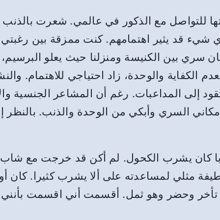
فتها للتواصل مع الذكور في عالمي. شعرت بالذنب
ي شيء قد يثير اهتمامهم. كنت ممزقة بين رغبتي 
كان سري بين الكنيسة ومنزلنا حيث يعلو البرسي
عدم الكفاية والوحدة، زاد احتياجي للاهتمام. وال
ود إلى المداعبات. رغم أن المشاعر الجنسية وال
اني السري وأبكي من الوحدة والذنب. بالنظر إل
با كان يشرب الكحول. لم أكن قد خرجت مع شاب
 لطيفة مثلي لمساعدته على ألا يشرب كثيرا. كان
د تأخر وحضر وهو ثمل. أقسمت أني اقسمت بأنن