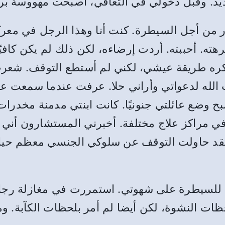
جديد. وقبل دخولي في التعافي، أصبحت مهووسة بر
من أجل السيطرة. كنت أنا وهذا الرجل في معركة
ته. أحببته. أردت إرضاءه، لكن ذلك لم يكن كافيًا 
ت أكره طريقة عيشي، لكني لم أستطع التوقف. شعرت
الله لدعواتي وأراني حلا. عرفت عندما سمعت عن
ح وضع عائلتي جنونيًا. كانت ابنتي مدمنة مخدرات
في مراكز علاج مختلفة. أخبرني المستشارون أني س
د حاولت التوقف عن سلوكي الجنسي معظم حياتي
حاولة للسيطرة على شهوتي. استمررت في مغازلة رج
ات النشوة، لكن أيضا لم أمر بلحظات الكآبة.