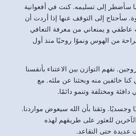
 سأضطر إلى تسليمه. كنت في أفعوانية
. سأحتاج إلى التوقف عنها إذا أردت أن
اب عاطفي و يمنعاني من معرفة التعافي
احة من الهوس ونموًا روحيًا منذ أول
ين. نفهم التوازن بين الاعتناء بأنفسنا
ي كنا خائفين منه وبحثنا عن ملئه. مع
افئة ومختلفة وتنمو دائمًا.
 وجسديًا. وثقنا بأن الله سيعوض مواردنا.
الآخرين للعثور على طريقهم لهذه
 عديدة حتى التقاعد.