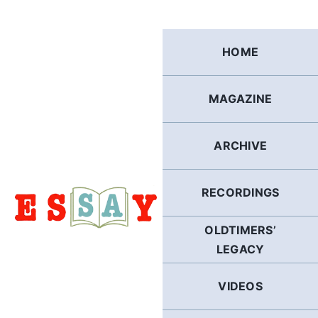
Skip
to
content
HOME
MAGAZINE
ARCHIVE
RECORDINGS
OLDTIMERS’
LEGACY
VIDEOS