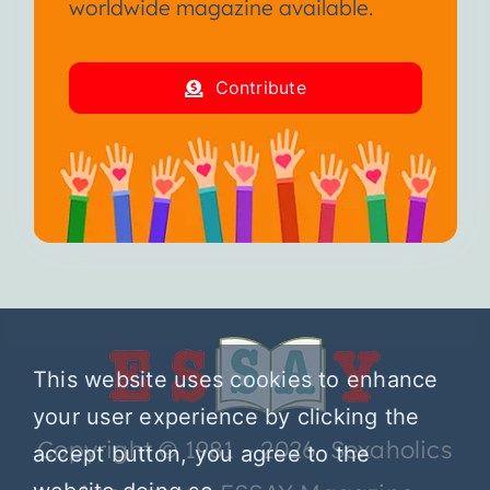
worldwide magazine available.
Contribute
This website uses cookies to enhance
your user experience by clicking the
Copyright © 1981 – 2026 Sexaholics
accept button, you agree to the