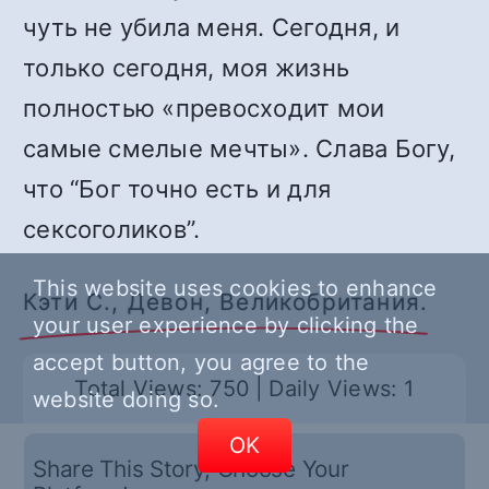
чуть не убила меня. Сегодня, и
только сегодня, моя жизнь
полностью «превосходит мои
самые смелые мечты». Слава Богу,
что “Бог точно есть и для
сексоголиков”.
This website uses cookies to enhance
Кэти С., Девон, Великобритания.
your user experience by clicking the
accept button, you agree to the
Total Views: 750
|
Daily Views: 1
website doing so.
OK
Share This Story, Choose Your