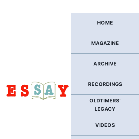
Skip
to
content
HOME
MAGAZINE
ARCHIVE
RECORDINGS
OLDTIMERS’
LEGACY
VIDEOS