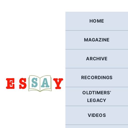
Skip
to
content
HOME
MAGAZINE
ARCHIVE
RECORDINGS
OLDTIMERS’
LEGACY
VIDEOS