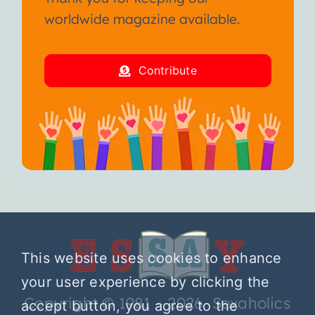
worldwide magazine available.
Contribute
This website uses cookies to enhance
your user experience by clicking the
Copyright © 1981 – 2026 Sexaholics
accept button, you agree to the