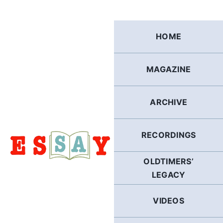
Skip
to
content
HOME
MAGAZINE
ARCHIVE
RECORDINGS
OLDTIMERS’
LEGACY
VIDEOS