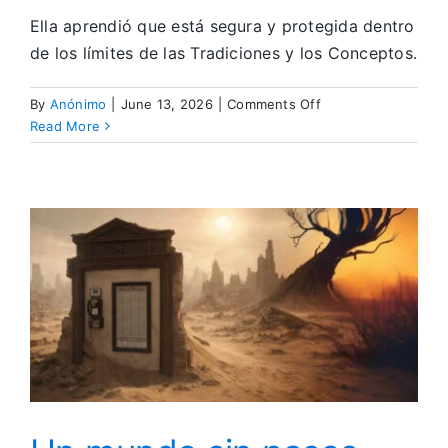
Ella aprendió que está segura y protegida dentro
de los límites de las Tradiciones y los Conceptos.
on
By
Anónimo
|
June 13, 2026
|
Comments Off
Las
Read More
Tradiciones
y
los
Conceptos
Son
Límites
Fundamentales