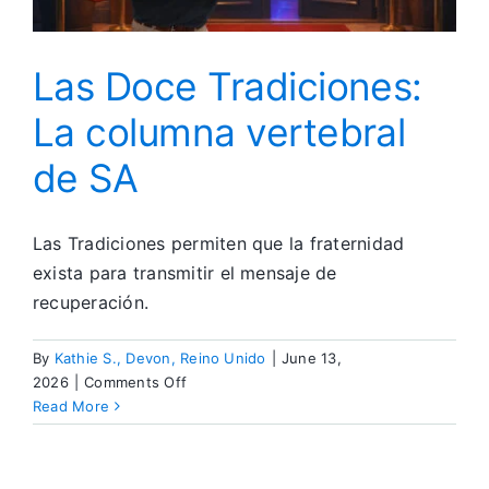
Las Doce Tradiciones:
La columna vertebral
de SA
Las Tradiciones permiten que la fraternidad
exista para transmitir el mensaje de
recuperación.
By
Kathie S., Devon, Reino Unido
|
June 13,
on
2026
|
Comments Off
Las
Read More
Doce
Tradiciones:
La