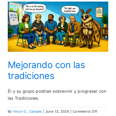
columna
vertebral
de
SA
Mejorando con las
tradiciones
Él y su grupo podrían sobrevivir y progresar con
las Tradiciones.
on
By
Vince G., Canada
|
June 13, 2026
|
Comments Off