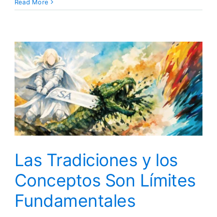
Mejorando
Read More
con
las
tradiciones
Las Tradiciones y los
Conceptos Son Límites
Fundamentales