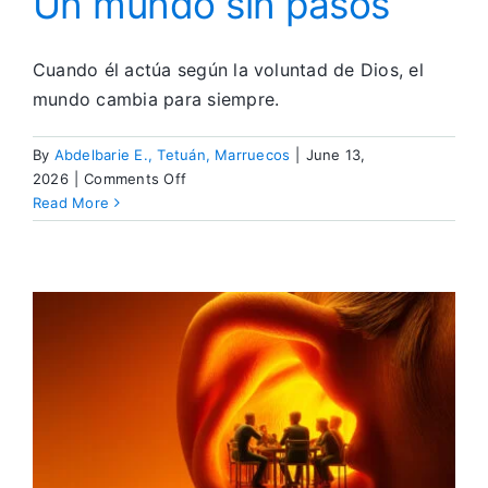
Un mundo sin pasos
Cuando él actúa según la voluntad de Dios, el
mundo cambia para siempre.
By
Abdelbarie E., Tetuán, Marruecos
|
June 13,
on
2026
|
Comments Off
Un
Read More
mundo
sin
pasos