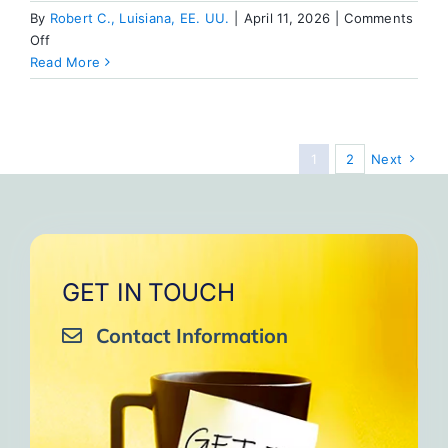
By
Robert C., Luisiana, EE. UU.
|
April 11, 2026
|
Comments
on
Off
Atracción
Read More
por
los
actos
de
1
2
Next
amor
GET IN TOUCH
Contact Information