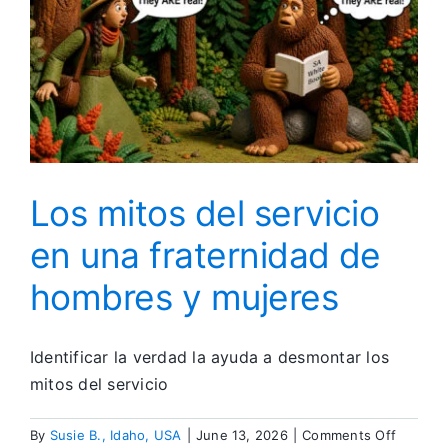
Los mitos del servicio
en una fraternidad de
hombres y mujeres
Identificar la verdad la ayuda a desmontar los
mitos del servicio
on
By
Susie B., Idaho, USA
|
June 13, 2026
|
Comments Off