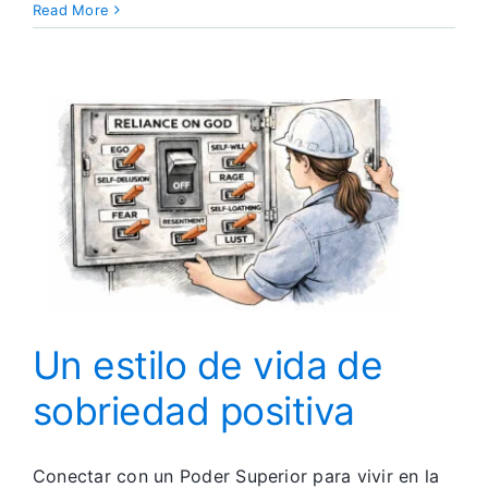
Los
Read More
mitos
del
servicio
en
una
fraterni
de
hombre
y
mujeres
Un estilo de vida de
sobriedad positiva
Conectar con un Poder Superior para vivir en la