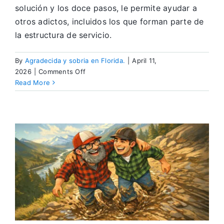
solución y los doce pasos, le permite ayudar a
otros adictos, incluidos los que forman parte de
la estructura de servicio.
By
Agradecida y sobria en Florida.
|
April 11,
on
2026
|
Comments Off
Un
Read More
estilo
de
vida
de
sobriedad
positiva