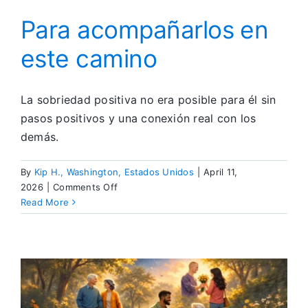
Para acompañarlos en
este camino
La sobriedad positiva no era posible para él sin
pasos positivos y una conexión real con los
demás.
By
Kip H., Washington, Estados Unidos
|
April 11,
on
2026
|
Comments Off
Para
Read More
acompañarlos
en
este
camino