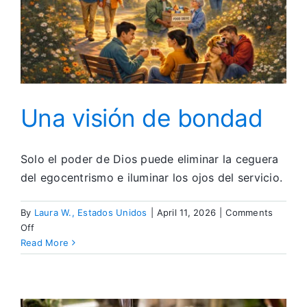
Una visión de bondad
Solo el poder de Dios puede eliminar la ceguera
del egocentrismo e iluminar los ojos del servicio.
By
Laura W., Estados Unidos
|
April 11, 2026
|
Comments
on
Off
Una
Read More
visión
de
bondad