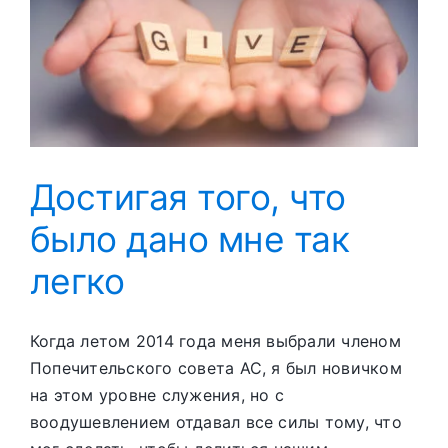
عن
طيب
خاطر
كبيرِ
Достигая того, что
было дано мне так
легко
Когда летом 2014 года меня выбрали членом
Попечительского совета АС, я был новичком
на этом уровне служения, но с
воодушевлением отдавал все силы тому, что