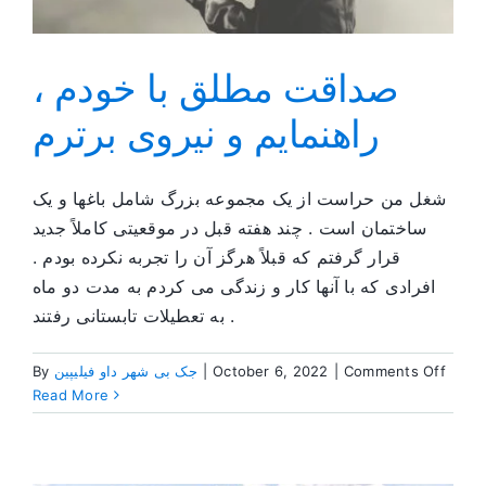
صداقت مطلق با خودم ،
راهنمایم و نیروی برترم
شغل من حراست از یک مجموعه بزرگ شامل باغها و یک
ساختمان است . چند هفته قبل در موقعیتی کاملاً جدید
قرار گرفتم که قبلاً هرگز آن را تجربه نکرده بودم .
افرادی که با آنها کار و زندگی می کردم به مدت دو ماه
به تعطیلات تابستانی رفتند .
on
Comments Off
|
October 6, 2022
|
جک بی شهر داو فیلیپین
By
داقت
Read More
مطلق
با
خودم