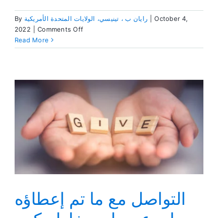
October 4,
|
رايان ب ، تينيسي، الولايات المتحدة الأمريكية
By
on
2022
|
Comments Off
كلما
Read More
تَعرِف
عني
أكثر
،
أصبحتُ
أكثر
حرية
التواصل مع ما تم إعطاؤه