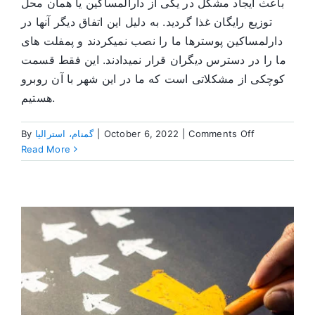
باعث ایجاد مشکل در یکی از دارالمساکین یا همان محل
توزیع رایگان غذا گردید. به دلیل این اتفاق دیگر آنها در
دارلمساکین پوسترها ما را نصب نمیکردند و پمفلت های
ما را در دسترس دیگران قرار نمیدادند. این فقط قسمت
کوچکی از مشکلاتی است که ما در این شهر با آن روبرو
هستیم.
on
Comments Off
|
October 6, 2022
|
گمنام، استرالیا
By
ارتباط
Read More
با
متخصصان
سلامت
در
استرالیا