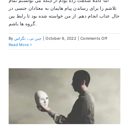
اما کاملا شگفت زده بودم از اینکه می توانستم تمام
تلاشم را برای رساندن پیام هایمان به معتادان جنسی در
حال عذاب انجام دهم. از من خواسته شده بود تا رابط بین
گروه ها باشم.
on
Comments Off
|
October 6, 2022
|
جین تی.، تگزاس
By
آنچه
Read More
که
برنامه
تا
کنون
به
من
رایگان
داده
است
را
به
دیگران
می