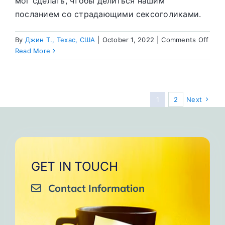
мог сделать, чтобы делиться нашим
посланием со страдающими сексоголиками.
on
By
Джин Т., Техас, США
|
October 1, 2022
|
Comments Off
Дост
Read More
того
что
был
дано
1
2
Next
мне
так
легк
GET IN TOUCH
Contact Information