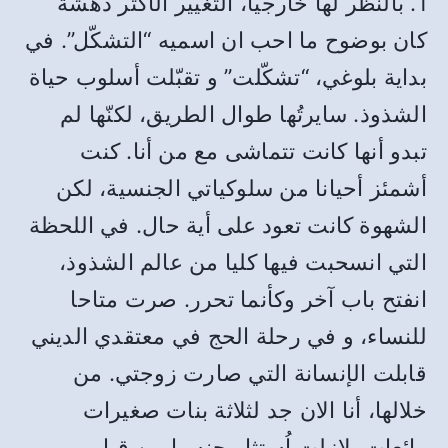
1. بالنظر لها خارجيًا، التغيير الأكثر دهشة
كان بوضوح ما احب ان اسميه “التشكّل”. في
بداية بلوغي، “تشكّلت” و تقبّلت أسلوب حياة
الشذوذ. سايرتُها طوال الطريق، لكنّها لم
تبدو أنها كانت تتماشى مع من أنا. كنت
أشمئز أحيانا من سلوكياتي الجنسية، لكن
الشهوة كانت تعود على أية حال. في اللحظة
التي انسحبت فيها كليا من عالم الشذوذ،
انفتح باب آخر وكأنما تحرر. صرت متاحا
للنساء، و في رحلة الحج في معتقدي الديني
قابلت الإنسانة التي صارت زوجتي. من
خلالها، أنا الان جد لثلاثة بنات صغيرات
رائعات. لازلت اُستثار جنسيا من قبل