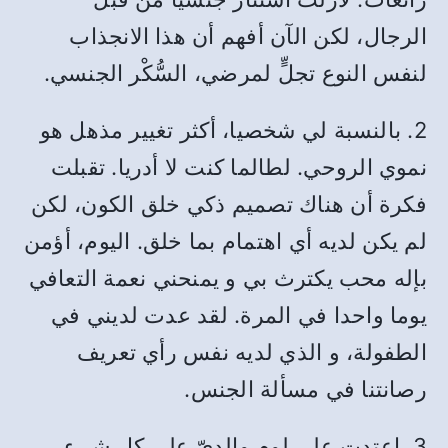
الرجال، لكن الآن أفهم أن هذا الانجذاب
لنفس النوع تجلٍّ لمرضي، السُّكْر الجنسي.
2. بالنسبة لي شخصيا، أكثر تغيير مذهل هو
نموي الروحي. لطالما كنت لا أدريا. تقبلت
فكرة أن هناك تصميم ذكي خلق الكون، لكن
لم يكن لديه أي اهتمام بما خلق. اليوم، أؤمن
بإله محب يكترث بي و يمنحني نعمة التعافي
يوما واحدا في المرة. لقد عدت لديني في
الطفولة، و الذي لديه نفس رأي تعريف
رصانتنا في مسألة الجنس.
3. اعتدت على لوم والديّ على كل شىء