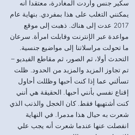
سكير جنس وأردت المغادرة، معتقدا أنه
يمكنني التغلب على هذا بمفردي. بنهاية عام
2017 عدت إلى هناك. ذهبت إلى موقع
مواعدة عبر الإنترنت وقابلت امرأة. سرعان
ما تحولت مراسلاتنا إلى مواضيع جنسية.
التحدث أولا، ثم الصور، ثم مقاطع الفيديو –
تم تجاوز المزيد والمزيد من الحدود. ظلت
تسألني عما إذا كنت أحبها وظللت أحاول
إقناع نفسي بأنني أحبها. الحقيقة هي أنني
كنت أشتهيها فقط. كان الخجل والذنب الذي
شعرت به حيال هذا مدمرا. في النهاية
انفصلت عنها عندما شعرت أنه يجب علي