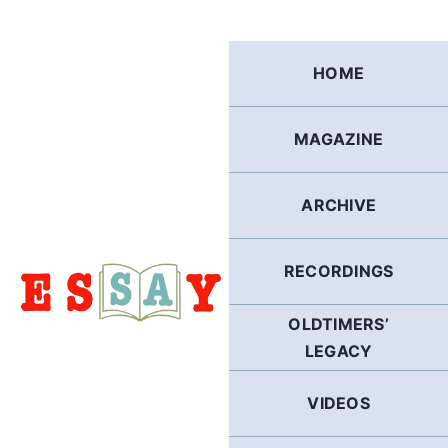
Skip
to
content
HOME
MAGAZINE
ARCHIVE
RECORDINGS
OLDTIMERS’
LEGACY
VIDEOS