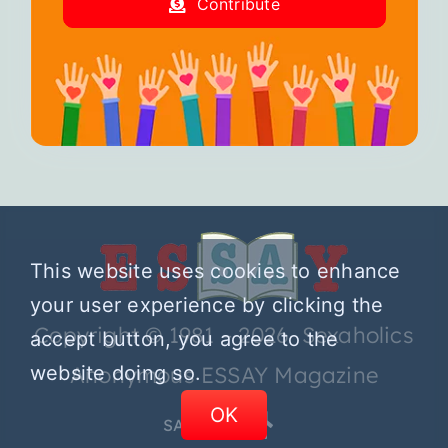
Contribute
This website uses cookies to enhance
your user experience by clicking the
Copyright © 1981 – 2026 Sexaholics
accept button, you agree to the
website doing so.
Anonymous ESSAY Magazine
OK
SA.ORG