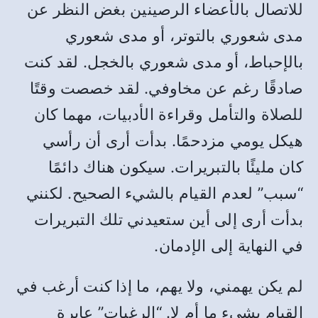
للاتصال بالأعضاء الرصينين بغض النظر عن
مدى شعوري بالتوتر، أو مدى شعوري
بالإحباط، أو مدى شعوري بالخجل. لقد كنت
صادقًا رغم عن مخاوفي. لقد خصصت وقتًا
للصلاة والتأمل وقراءة الأدبيات، مهما كان
هيكل يومي مزدحمًا. بدأت أرى أن رأسي
كان مليئًا بالتبريرات. سيكون هناك دائمًا
“سبب” لعدم القيام بالشيء الصحيح. لكنني
بدأت أرى إلى أين ستعيدني تلك التبريرات
في النهاية إلى الإدمان.
لم يكن يهمني، ولا يهم، ما إذا كنت أرغب في
القيام بشيء ما أم لا. “الرغبات” عابرة