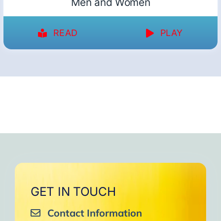
Men and Women
READ
PLAY
GET IN TOUCH
Contact Information