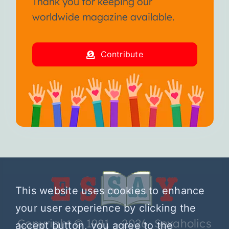
Thank you for keeping our
worldwide magazine available.
Contribute
This website uses cookies to enhance
your user experience by clicking the
Copyright © 1981 – 2026 Sexaholics
accept button, you agree to the