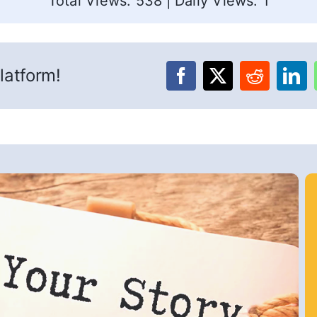
Total Views: 538
|
Daily Views: 1
latform!