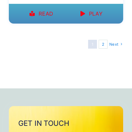
READ
PLAY
1
2
Next
GET IN TOUCH