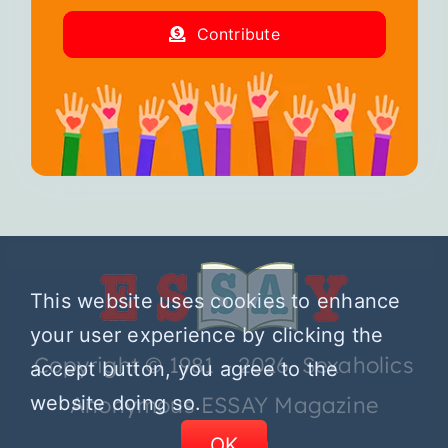
Contribute
This website uses cookies to enhance
your user experience by clicking the
Copyright © 1981 – 2026 Sexaholics
accept button, you agree to the
Anonymous ESSAY Magazine
website doing so.
OK