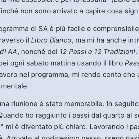
o finché non sono arrivato a capire cosa si
ogramma di SA è più facile e comprensibile
raverso il
Libro Bianco
, ma mi ha anche intr
 di AA
, nonché dei
12 Passi e 12 Tradizioni
.
aipei ogni sabato mattina usando il libro
Pass
 lavoro nel programma, mi rendo conto che 
 mentale.
na riunione è stato memorabile. In seguito,
Quando ho raggiunto i passi dal quarto al 
e" mi è diventato più chiaro. Lavorando i pa
tà. Arrivato al dodicesimo passo, prego pa