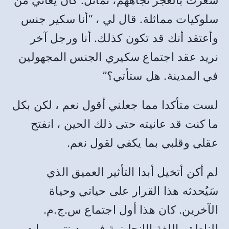
شعرت بالعجز تجاههم، تَماثَل. كان يعاني من
سلوكيات مماثلة. قال لي ، “أنا سكير جنس
وأعتقد أنك قد تكون كذلك. أنا ورجل آخر
نريد عقد اجتماع سكيري الجنس المجهولين
في المدينة. هل ستأتي؟”
لست متأكدا مما جعلني أقول نعم ، لكن بكل
ما كنت قد عانيته حتى ذلك الحين ، انفتح
عقلي وقلبي بما يكفي لقول نعم.
لم أكن أتخيل أبدا التأثير العميق الذي
سَيُحدثه هذا القرار على حياتي وحياة
الآخرين. كان هذا أول اجتماع س.ج.م.
الناطق باللغة الإنجليزية في مدينتي رمات