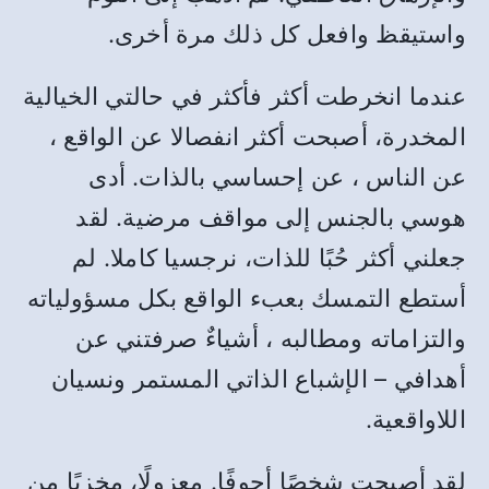
واستيقظ وافعل كل ذلك مرة أخرى.
عندما انخرطت أكثر فأكثر في حالتي الخيالية
المخدرة، أصبحت أكثر انفصالا عن الواقع ،
عن الناس ، عن إحساسي بالذات. أدى
هوسي بالجنس إلى مواقف مرضية. لقد
جعلني أكثر حُبًا للذات، نرجسيا كاملا. لم
أستطع التمسك بعبء الواقع بكل مسؤولياته
والتزاماته ومطالبه ، أشياءٌ صرفتني عن
أهدافي – الإشباع الذاتي المستمر ونسيان
اللاواقعية.
لقد أصبحت شخصًا أجوفًا. معزولًا، مخزيًا من