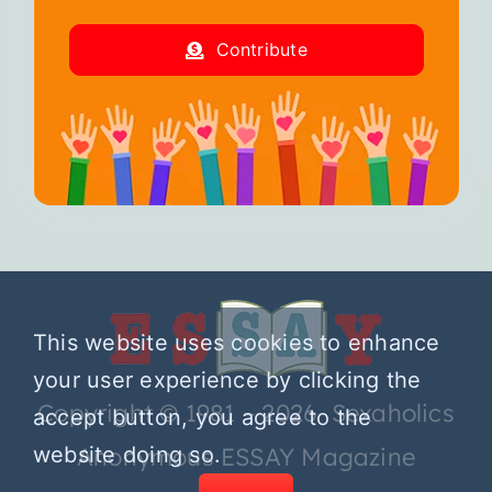
Contribute
This website uses cookies to enhance
your user experience by clicking the
Copyright © 1981 – 2026 Sexaholics
accept button, you agree to the
website doing so.
Anonymous ESSAY Magazine