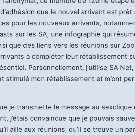
er l’anonymat, ce membre de 12eme étape e
adhésion que le nouvel arrivant est prêt à 
ces pour les nouveaux arrivants, notamme
ts sur les SA, une infographie qui résume 
nsi que des liens vers les réunions sur Zoo
ivants à compléter leur rétablissement sur
entiel. Personnellement, j’utilise SA Net
nt stimulé mon rétablissement et m’ont pe
t que je transmette le message au sexolique
, j’étais convaincue que je pouvais sauver
il aille aux réunions, qu’il se trouve un pa