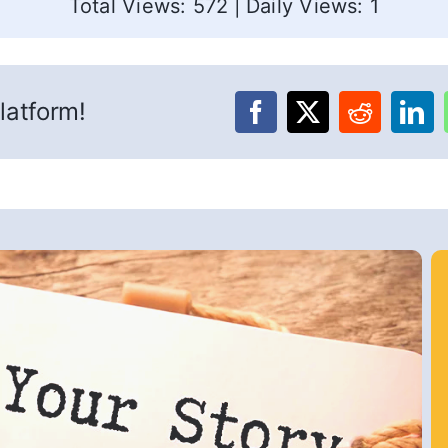
Total Views: 572
|
Daily Views: 1
latform!